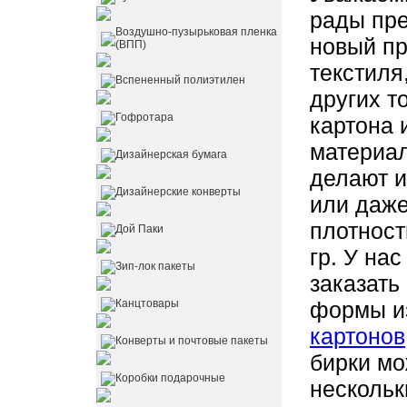
рады пр
Воздушно-пузырьковая пленка
новый пр
(ВПП)
текстиля
Вспененный полиэтилен
других т
Гофротара
картона 
материал
Дизайнерская бумага
делают и
Дизайнерские конверты
или даже
плотност
Дой Паки
гр. У на
Зип-лок пакеты
заказать
Канцтовары
формы и
картонов
Конверты и почтовые пакеты
бирки мо
Коробки подарочные
нескольк