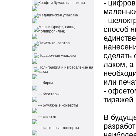
- цифров
Крафт и бумажные пакеты
маленьк
Медицинская упаковка
- шелокг
Мешки (крафт, ткань,
способ я
полипропилен)
единств
Печать конвертов
нанесен
сделать 
Подарочная упаковка
лаком, а
Полиграфия и изготовление на
необходи
заказ
или печа
--- бирки
- офсето
--- блоттеры
тиражей
--- бумажные конверты
В будущ
--- визитки
разработ
--- картонные конверты
наиболе