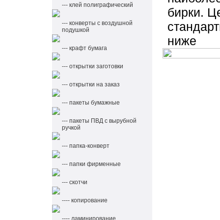
--- клей полиграфический
бирки. Ц
--- конверты с воздушной
стандарт
подушкой
ниже
--- крафт бумага
--- открытки заготовки
--- открытки на заказ
--- пакеты бумажные
--- пакеты ПВД с вырубной
ручкой
--- папка-конверт
--- папки фирменные
--- скотчи
---- копирование
---- ламинирование