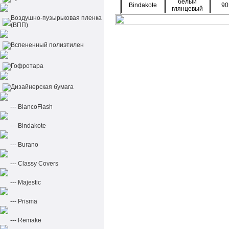
белый
Bindakote
90
глянцевый
Воздушно-пузырьковая пленка
(ВПП)
Вспененный полиэтилен
Гофротара
Дизайнерская бумага
--- BiancoFlash
--- Bindakote
--- Burano
--- Classy Covers
--- Majestic
--- Prisma
--- Remake