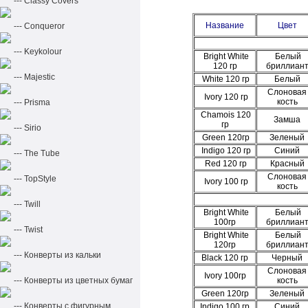
--- Classy Covers
Название
Цвет
--- Conqueror
--- Keykolour
Bright White
Белый
120 гр
бриллиан
--- Majestic
White 120 гр
Белый
Слоновая
Ivory 120 гр
кость
--- Prisma
Chamois 120
Замша
гр
--- Sirio
Green 120гр
Зеленый
Indigo 120 гр
Синий
--- The Tube
Red
120 гр
Красный
Слоновая
--- TopStyle
Ivory 100 гр
кость
--- Twill
Bright White
Белый
100гр
бриллиан
--- Twist
Bright White
Белый
120гр
бриллиан
--- Конверты из кальки
Black 120 гр
Черный
Слоновая
Ivory 100гр
--- Конверты из цветных бумаг
кость
Green 120гр
Зеленый
--- Конверты с фигурным
Indigo 100 гр
Синий