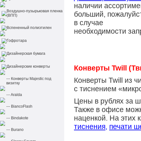
наличии ассортиме
Воздушно-пузырьковая пленка
больший, пожалуйс
(ВПП)
в случае
Вспененный полиэтилен
необходимости зап
Гофротара
Дизайнерская бумага
Конверты Twill (Тв
Дизайнерские конверты
Конверты Twill
из ч
--- Конверты Majestic под
визитку
с тиснением «микр
--- Aralda
Цены в рублях за ш
--- BiancoFlash
Также в офисе можн
наценкой. На этих
--- Bindakote
тиснения
,
печати ш
--- Burano