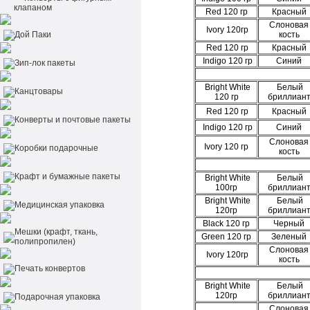
клапаном
Red
120 гр
Красный
Слоновая
Ivory 120гр
Дой Паки
кость
Red
120 гр
Красный
Indigo 120 гр
Синий
Зип-лок пакеты
Bright White
Белый
Канцтовары
120 гр
бриллиан
Red
120 гр
Красный
Конверты и почтовые пакеты
Indigo
120 гр
Синий
Слоновая
Ivory 120 гр
Коробки подарочные
кость
Крафт и бумажные пакеты
Bright White
Белый
100гр
бриллиан
Bright White
Белый
Медицинская упаковка
120гр
бриллиан
Black 120 гр
Черный
Мешки (крафт, ткань,
Green 120 гр
Зеленый
полипропилен)
Слоновая
Ivory 120гр
кость
Печать конвертов
Bright White
Белый
120гр
бриллиан
Подарочная упаковка
Слоновая