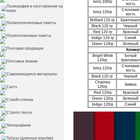
Ivory 100гр
кость
Полиграфия и изготовление на
Слоновая
заказ
Ivory 120гр
кость
Brilliant 120 гр
Бриллиан
Полипропиленовые пакеты
Black 120 гр
Черный
Red
120 гр
Красный
Полиэтиленовые пакеты
Indigo 120 гр
Синий
Green 120гр
Зеленый
Почтовая продукция
Конверт
Bright White
Белый
120гр
бриллиан
Почтовые бланки
Слоновая
Ivory 120гр
кость
Самоклеящиеся материалы
Black 120 гр
Черный
Chaimos
Замша
120гр
Скотч
Red
120гр
Красный
Green 120гр
Зеленый
Стрейч пленка
Indigo
120гр
Синий
Стрепп ленты
Типографиям
Тубусы (длинные коробки)