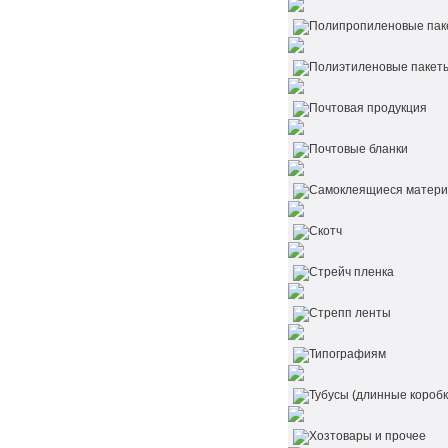
Полипропиленовые пак
Полиэтиленовые пакет
Почтовая продукция
Почтовые бланки
Самоклеящиеся матер
Скотч
Стрейч пленка
Стрепп ленты
Типографиям
Тубусы (длинные коробк
Хозтовары и прочее