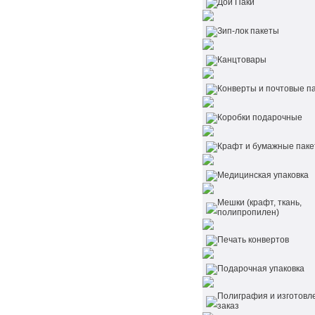
Дой Паки
Зип-лок пакеты
Канцтовары
Конверты и почтовые п
Коробки подарочные
Крафт и бумажные пак
Медицинская упаковка
Мешки (крафт, ткань,
полипропилен)
Печать конвертов
Подарочная упаковка
Полиграфия и изготовл
заказ