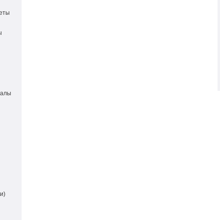
еты
ы
иалы
и)