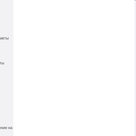
акеты
еты
ение на