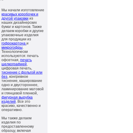
Мы начали изготовление
красивых коробочек и
другой упаковки
из
наших дизайнерских
бумаг и картонов. Также
делаем коробки и другие
упаковочные изделия
для продукции из
гофрокартона
и
микрогофры
.
Технологически
используются: печать
офсетная,
печать
шелкографией
,
цифровая печать,
тиснение с фольгой или
без
, конгревное
тиснение, каширование
одно и двустороннее,
ламинирование матовой
и глянцевой пленкой,
фигурная вырубка
изделий
. Все это
красиво, качественно и
оперативно.
Мы также делаем
изделия по
предоставленному
образцу, включая