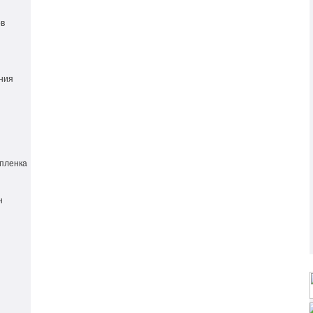
ов
ния
пленка
н