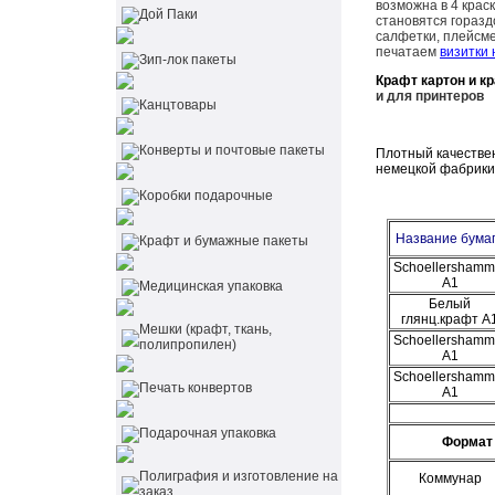
возможна в 4 крас
Дой Паки
становятся гораз
салфетки, плейсме
печатаем
визитки 
Зип-лок пакеты
Крафт картон и к
и для принтеров
Канцтовары
Конверты и почтовые пакеты
Плотный качествен
немецкой фабрики 
Коробки подарочные
Название бума
Крафт и бумажные пакеты
Schoellershamm
А1
Медицинская упаковка
Белый
глянц.крафт А
Мешки (крафт, ткань,
Schoellershamm
полипропилен)
А1
Schoellershamm
Печать конвертов
А1
Подарочная упаковка
Формат 
Полиграфия и изготовление на
Коммунар
заказ