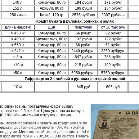
140 л.
Коммунар, 80 гр
184 руб/кг
171 руб/кг
152 л.
АрхБум, 80 гр
199 руб/кг
184 руб/кг
250 л/пач
Китай, 120 гр
2575 руб/пач
2307 руб/пач
Крафт бумага в рулонах, роликах и ролях
Длина намотки
ЦБК
поштучно
от 10 тыс руб
≈ 450 кг
Коммунар, 80 гр
66 руб/кг
62 руб/кг
≈ 400 кг
Архангельск, 80 гр
132 руб/кг
122 руб/кг
≈ 550 кг
Коммунар, 80 гр
66 руб/кг
61 руб/кг
г
≈ 242 кг
Коммунар, 80 гр
2440 руб/рул.
2360 руб/рул.
≈ 8 кг
Коммунар, 80 гр
847 руб/кг
788 руб/кг
≈10 м
Коммунар, 80 гр
215 руб/кг
199 руб/кг
≈50 кг
Коммунар, 80 гр
5950 руб/рул.
5760 руб/рул.
Гофрокартон 2-слойный в рулонах с открытой волной
10 м
645 руб
605 руб
их Клиентов мы поставляем крафт бумагу
пачках по 2,5 кг и 5 кг. Цена указана за пачку в
ДС 18%. Минимальная отгрузка - 1 пачка
мы можем произвести печать на крафт бумаге по
рматы, доступные для печати - А4, А3, 70х84 и
жно другие. Минимальный тираж для формата А4 и
ля форматов 70х84 и 70х106 - 3000 листов. Печать