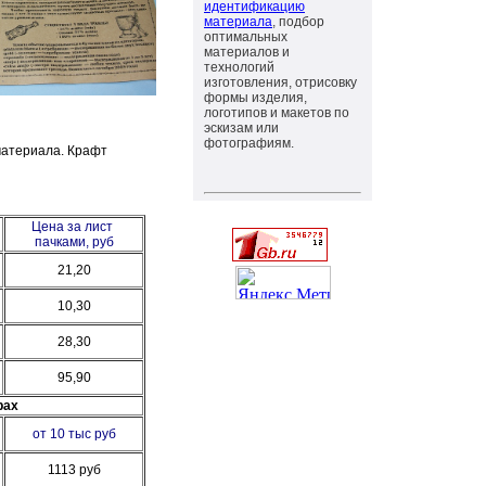
идентификацию
материала
, подбор
оптимальных
материалов и
технологий
изготовления, отрисовку
формы изделия,
логотипов и макетов по
эскизам или
фотографиям.
 материала. Крафт
Цена за лист
пачками, руб
21,20
10,30
28,30
95,90
рах
от 10 тыс руб
1113 руб