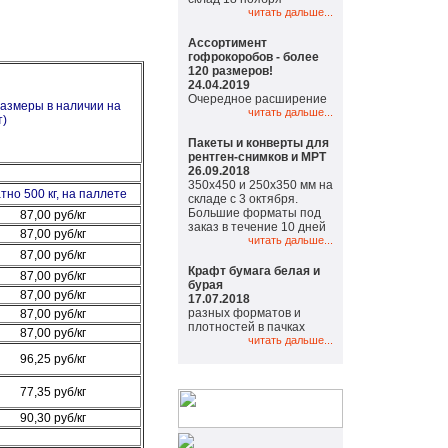
читать дальше...
Ассортимент
гофрокоробов - более
120 размеров!
24.04.2019
Очередное расширение
размеры в наличии на
читать дальше...
т)
Пакеты и конверты для
рентген-снимков и МРТ
26.09.2018
350х450 и 250х350 мм на
тно 500 кг, на паллете
складе с 3 октября.
Большие форматы под
87,00 руб/кг
заказ в течение 10 дней
87,00 руб/кг
читать дальше...
87,00 руб/кг
Крафт бумага белая и
87,00 руб/кг
бурая
87,00 руб/кг
17.07.2018
разных форматов и
87,00 руб/кг
плотностей в пачках
87,00 руб/кг
читать дальше...
96,25 руб/кг
77,35 руб/кг
90,30 руб/кг