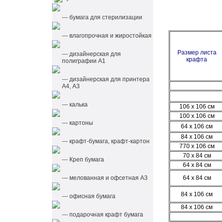
--- бумага для стерилизации
--- влагопрочная и жиростойкая
Размер листа
--- дизaйнeрская для
крафта
полиграфии А1
--- дизайнерская для принтера
А4, А3
--- калька
106 х 106 см
100 х 106 см
--- картоны
64 х 106 см
84 х 106 см
--- крафт-бумага, крафт-картон
770 х 106 см
70 х 84 см
--- Креп бумага
64 х 84 см
--- мелованная и офсетная A3
64 х 84 см
84 х 106 см
--- офисная бумага
84 х 106 см
--- подарочная крафт бумага