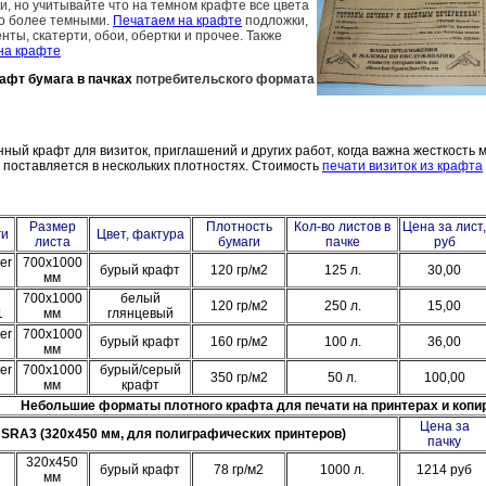
ки, но учитывайте что на темном крафте все цвета
до более темными.
Печатаем на крафте
подложки,
нты, скатерти, обои, обертки и прочее. Также
на крафте
рафт бумага в пачках
потребительского формата
ный крафт для визиток, приглашений и других работ, когда важна жесткость
поставляется в нескольких плотностях. Стоимость
печати визиток из крафта
Размер
Плотность
Кол-во листов в
Цена за лист,
ги
Цвет, фактура
листа
бумаги
пачке
руб
er
700х1000
бурый крафт
120 гр/м2
125 л.
30,00
мм
700х1000
белый
120 гр/м2
250 л.
15,00
1
мм
глянцевый
er
700х1000
бурый крафт
160 гр/м2
100 л.
36,00
мм
er
700х1000
бурый/серый
350 гр/м2
50 л.
100,00
мм
крафт
Небольшие форматы плотного крафта для печати на принтерах и копи
Цена за
SRA3 (320х450 мм, для полиграфических принтеров)
пачку
320х450
бурый крафт
78 гр/м2
1000 л.
1214 руб
мм