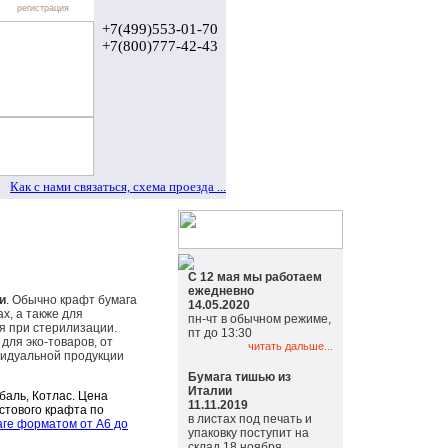
регистрация
+7(499)553-01-70
+7(800)777-42-43
Как с нами связаться, схема проезда ...
С 12 мая мы работаем
ежедневно
и
. Обычно крафт бумага
14.05.2020
х, а также для
пн-чт в обычном режиме,
я при стерилизации.
пт до 13:30
для эко-товаров, от
читать дальше...
видуальной продукции
Бумага тишью из
Италии
баль, Котлас. Цена
11.11.2019
истового крафта по
в листах под печать и
аге форматом от А6 до
упаковку поступит на
склад 18 ноября