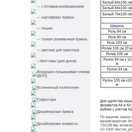
Белый 84х106 см
--- с готовым изображением
Белый 84х100 см
Белый 70х100 см
--- сертификат-бумага
Ширина
--- тишью
Роль 84 см
Роль 80 см
--- тонкая упаковочная бумага
Роль 103 см
Ролик 106 см 20 к
--- цветная для принтера
Ролик 106 см
Рулон 84 см х 10
---блоттеры (для духов)
м
Рулон 84 см
Воздушно-пузырьковая пленка
(ВПП)
Рулон 105 см х10
м
Вспененный полиэтилен
Гофротара
Для удобства наш
форматов А4 и А3 в 
рублях с учетом Н
Дизайнерская бумага
По вашему заказу 
вашим макетам. Фо
Дизайнерские конверты
70х106 мм, возмо
А3 1000 листов, д