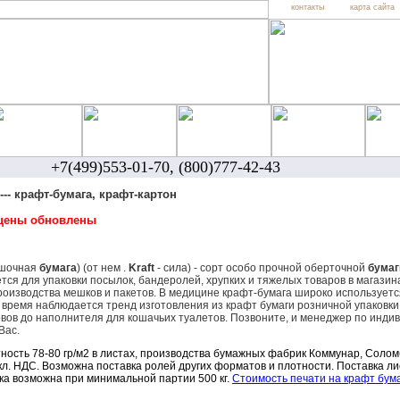
контакты
карта сайта
+7(499)553-01-70, (800)777-42-43
 --- крафт-бумага, крафт-картон
7 цены обновлены
шочная
бумага
) (от нем .
Kraft
- сила) - сорт особо прочной оберточной
бумаг
ется для упаковки посылок, бандеролей, хрупких и тяжелых товаров в магазина
изводства мешков и пакетов. В медицине крафт-бумага широко используетс
 время наблюдается тренд изготовления из крафт бумаги розничной упаковки 
вов до наполнителя для кошачьих туалетов. Позвоните, и менеджер по инди
Вас.
ность 78-80 гр/м2 в листах, производства бумажных фабрик Коммунар, Солом
вкл. НДС. Возможна поставка ролей других форматов и плотности. Поставка л
а возможна при минимальной партии 500 кг.
Стоимость печати на крафт бум