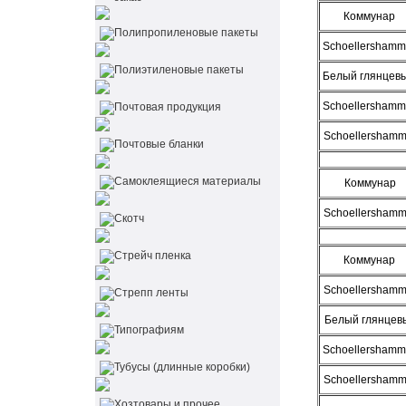
Коммунар
Полипропиленовые пакеты
Schoellershamm
Полиэтиленовые пакеты
Белый глянцев
Schoellershamm
Почтовая продукция
Schoellershamm
Почтовые бланки
Самоклеящиеся материалы
Коммунар
Schoellershamm
Скотч
Стрейч пленка
Коммунар
Schoellershamm
Стрепп ленты
Белый глянцев
Типографиям
Schoellershamm
Тубусы (длинные коробки)
Schoellershamm
Хозтовары и прочее