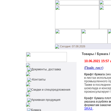
Сегодня: 07.08.2026
Товары / Бумага /
10.06.2021 15:5
(
Прайс лист
)
Документы, доставка
Крафт бумага
(ме
в листах использу
-Контакты
промышленного про
Также в последнее
шоколада и консер
Cкидки и спецпредложения
проконсультирует 
Крафт бумага плот
Архивная продукция
указана в рублях 
форматам заказчик
SRA3
.
Бумага