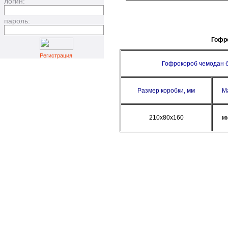
логин:
пароль:
Гофро
Регистрация
Гофрокороб чемодан б
Размер коробки, мм
М
210х80х160
м