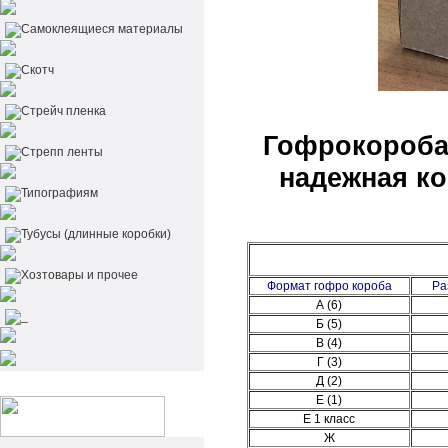
Самоклеящиеся материалы
Скотч
Стрейч пленка
Гофрокороба
Стрепп ленты
надежная ко
Типографиям
Тубусы (длинные коробки)
Хозтовары и прочее
Формат гофро короба
Ра
А (6)
_
Б (5)
В (4)
Г (3)
Д (2)
Е (1)
Е 1 класс
Ж