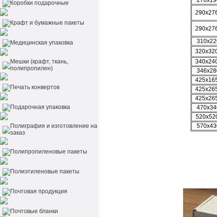
270х19
Коробки подарочные
290х27
Крафт и бумажные пакеты
290х27
310х22
Медицинская упаковка
320х32
Мешки (крафт, ткань,
340х24
полипропилен)
346х28
425х16
Печать конвертов
425х26
425х26
Подарочная упаковка
470х34
520х52
Полиграфия и изготовление на
570х43
заказ
Полипропиленовые пакеты
Полиэтиленовые пакеты
Почтовая продукция
Почтовые бланки