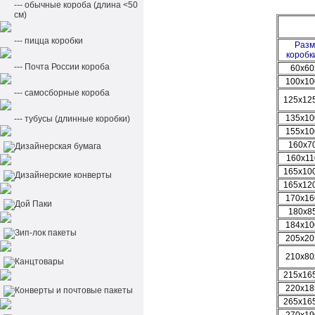
--- обычные короба (длина <50
см)
--- пицца коробки
Разм
коробк
--- Почта России короба
60х60
100х10
--- самосборные короба
125х12
135х10
--- тубусы (длинные коробки)
155х10
160х7
Дизайнерская бумага
160х11
165х10
Дизайнерские конверты
165х12
170х16
Дой Паки
180х8
184х10
Зип-лок пакеты
205х20
210х80
Канцтовары
215х16
220х18
Конверты и почтовые пакеты
265х16