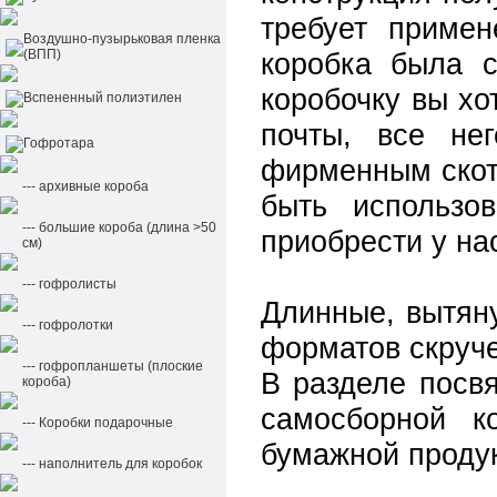
требует примен
Воздушно-пузырьковая пленка
(ВПП)
коробка была 
коробочку вы хо
Вспененный полиэтилен
почты, все не
Гофротара
фирменным скотч
--- архивные короба
быть использ
--- большие короба (длина >50
приобрести у нас
см)
--- гофролисты
Длинные, вытяну
--- гофролотки
форматов скруче
--- гофропланшеты (плоские
В разделе пос
короба)
самосборной к
--- Коробки подарочные
бумажной продук
--- наполнитель для коробок