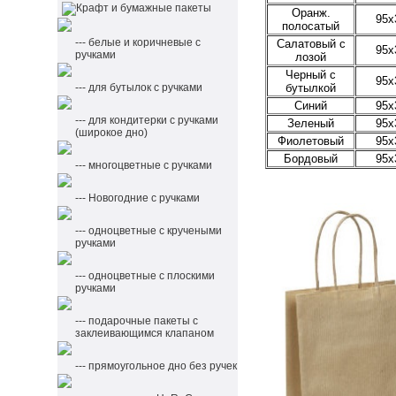
Крафт и бумажные пакеты
Оранж.
95x
полосатый
--- белые и коричневые с
Салатовый с
95x
ручками
лозой
Черный с
95x
бутылкой
--- для бутылок с ручками
Синий
95x
--- для кондитерки с ручками
Зеленый
95x
(широкое дно)
Фиолетовый
95x
Бордовый
95x
--- многоцветные с ручками
--- Новогодние с ручками
--- одноцветные с кручеными
ручками
--- одноцветные с плоскими
ручками
--- подарочные пакеты с
заклеивающимся клапаном
--- прямоугольное дно без ручек