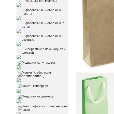
--- упаковка для HoReCa
--- фасовочные V-образные
пакеты
--- фасовочные V-образные с
окном
--- фасовочные V-образные
цветные
---V-образные с ламинацией и
фольгой
Медицинская упаковка
Мешки (крафт, ткань,
полипропилен)
Печать конвертов
Подарочная упаковка
Полиграфия и изготовление на
заказ