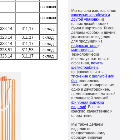
на заказ
Мы начали изготовление
красивых коробочек и
на заказ
другой упаковки
из
наших дизайнерских
бумаг и картонов. Также
323,14
311,17
склад
делаем коробки и другие
упаковочные изделия
323,14
311,17
склад
для продукции из
323,14
311,17
склад
гофрокартона
и
323,51
311,53
склад
микрогофры
.
Технологически
323,14
311,17
склад
используются: печать
офсетная,
печать
шелкографией
,
цифровая печать,
тиснение с фольгой или
без
, конгревное
тиснение, каширование
одно и двустороннее,
ламинирование матовой
и глянцевой пленкой,
фигурная вырубка
изделий
. Все это
красиво, качественно и
оперативно.
Мы также делаем
изделия по
предоставленному
образцу, включая