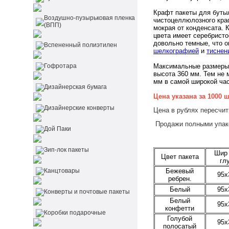
Крафт пакеты для буты
Воздушно-пузырьковая пленка
чистоцеллюлозного краф
(ВПП)
мокрая от конденсата. 
цвета имеет серебристо
довольно темные, что 
Вспененный полиэтилен
шелкографией
и
тиснен
Гофротара
Максимальные размеры 
высота 360 мм. Тем не 
мм в самой широкой час
Дизайнерская бумага
Цена указана за 1000 
Дизайнерские конверты
Цена в рублях пересчит
Продажи полными упако
Дой Паки
Зип-лок пакеты
Шир 
Цвет пакета
гл
Бежевый
Канцтовары
95x
ребрен.
Белый
95x
Конверты и почтовые пакеты
Белый
95x
конфетти
Коробки подарочные
Голубой
95x
полосатый