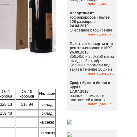
читать дальше...
Ассортимент
гофрокоробов - более
120 размеров!
24.04.2019
Очередное расширение
читать дальше...
Пакеты и конверты для
рентген-снимков и МРТ
26.09.2018
350х450 и 250х350 мм на
складе с 3 октября.
Большие форматы под
заказ в течение 10 дней
читать дальше...
Крафт бумага белая и
бурая
От 1
От 10
17.07.2018
Наличие
разных форматов и
короба
коробов
плотностей в пачках
329,13
316,94
склад
читать дальше...
239,48
склад
на заказ
на заказ