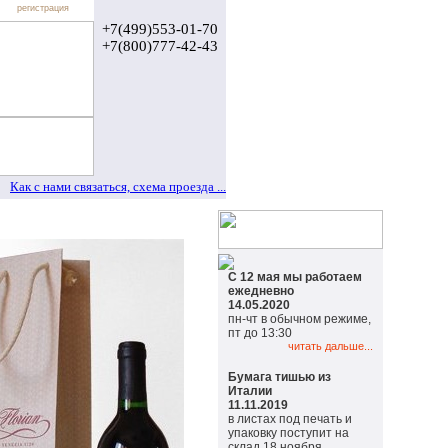
регистрация
+7(499)553-01-70
+7(800)777-42-43
Как с нами связаться, схема проезда ...
С 12 мая мы работаем
ежедневно
14.05.2020
пн-чт в обычном режиме,
пт до 13:30
читать дальше...
Бумага тишью из
Италии
11.11.2019
в листах под печать и
упаковку поступит на
склад 18 ноября