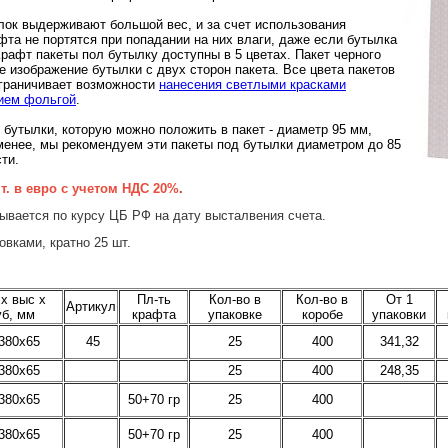
лок выдерживают большой вес, и за счет использования
та не портятся при попадании на них влаги, даже если бутылка
Крафт пакеты пол бутылку доступны в 5 цветах. Пакет черного
е изображение бутылки с двух сторон пакета. Все цвета пакетов
ограничивает возможности
нанесения светлыми красками
ием фольгой
.
бутылки, которую можно положить в пакет - диаметр 95 мм,
менее, мы рекомендуем эти пакеты под бутылки диаметром до 85
ти.
шт. в евро с учетом НДС 20%
.
ывается по курсу ЦБ РФ на дату высталвения счета.
вками, кратно 25 шт.
х выс х
Пл-ть
Кол-во в
Кол-во в
От 1
Артикул
уб, мм
крафта
упаковке
коробе
упаковки
380х65
45
25
400
341,32
380х65
25
400
248,35
380х65
50+70 гр
25
400
380х65
50+70 гр
25
400