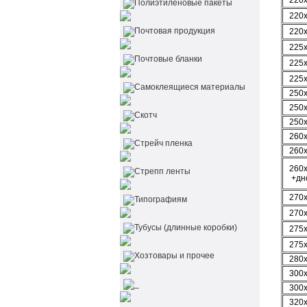
220
Полиэтиленовые пакеты
220
Почтовая продукция
220
225
Почтовые бланки
225
225
Самоклеящиеся материалы
250
250
Скотч
250
260
Стрейч пленка
260
260
Стрепп ленты
+дн
270
Типографиям
270
Тубусы (длинные коробки)
275
275
Хозтовары и прочее
280
300
_
300
320