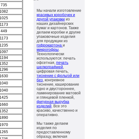
735
Мы начали изготовление
1082
красивых коробочек и
1025
другой упаковки
из
наших дизайнерских
1173
бумаг и картонов. Также
449
делаем коробки и другие
упаковочные изделия
1173
для продукции из
1235
гофрокартона
и
микрогофры
.
1097
Технологически
1194
используются: печать
офсетная,
печать
1352
шелкографией
,
1296
цифровая печать,
тиснение с фольгой или
1630
без
, конгревное
1040
тиснение, каширование
одно и двустороннее,
1040
ламинирование матовой
1425
и глянцевой пленкой,
фигурная вырубка
1660
изделий
. Все это
красиво, качественно и
1352
оперативно.
1890
Мы также делаем
1970
изделия по
1265
предоставленному
образцу, включая