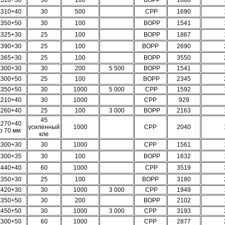
х310+30
30
100
BOPP
1800
х310+40
30
500
СРР
1690
х350+50
30
100
BOPP
1541
х325+30
25
100
BOPP
1867
х390+30
25
100
ВОРР
2690
х365+30
25
100
BOPP
3550
х300+30
30
200
5 500
BOPP
1541
х300+50
25
100
BOPP
2345
х350+50
30
1000
5 000
СРР
1592
х210+40
30
1000
СРР
929
х260+40
25
100
3 000
BOPP
2163
45
х270+40
усиленный
1000
СРР
2040
о 70 мм
кле
х300+30
30
1000
СРР
1561
х300+35
30
100
BOPP
1632
х440+40
60
1000
СРР
3519
х350+30
25
100
ВОРР
3180
х420+30
30
1000
3 000
СРР
1949
х350+50
30
200
BOPP
2102
х450+50
30
1000
3 000
СРР
3193
х300+50
60
1000
СРР
2877