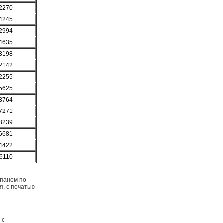
2270
4245
2994
4635
3198
2142
2255
5625
3764
7271
3239
6681
4422
6110
апаном по
я, с печатью
 с