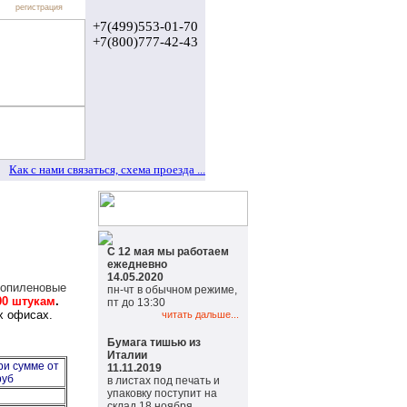
регистрация
+7(499)553-01-70
+7(800)777-42-43
Как с нами связаться, схема проезда ...
С 12 мая мы работаем
ежедневно
14.05.2020
ропиленовые
пн-чт в обычном режиме,
00 штукам
.
пт до 13:30
х офисах.
читать дальше...
Бумага тишью из
Италии
и сумме от
11.11.2019
руб
в листах под печать и
упаковку поступит на
склад 18 ноября