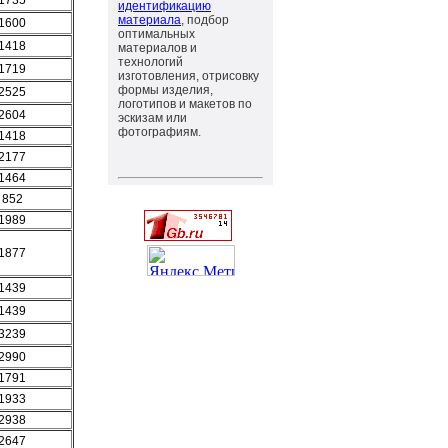
1735
идентификацию
материала
, подбор
1600
оптимальных
1418
материалов и
технологий
1719
изготовления, отрисовку
формы изделия,
2525
логотипов и макетов по
2604
эскизам или
фотографиям.
1418
2177
1464
852
1989
1877
1439
1439
3239
2990
1791
1933
2938
2647