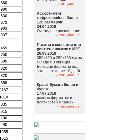
880
читать дальше...
900
Ассортимент
630
гофрокоробов - более
120 размеров!
873
24.04.2019
903
Очередное расширение
837
читать дальше...
-
Пакеты и конверты для
459
рентген-снимков и МРТ
26.09.2018
750
350х450 и 250х350 мм на
500
складе с 3 октября.
Большие форматы под
820
заказ в течение 10 дней
читать дальше...
820
658
Крафт бумага белая и
бурая
1167
17.07.2018
1010
разных форматов и
плотностей в пачках
835
читать дальше...
915
796
490
1055
1015