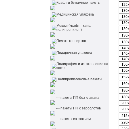
Крафт и бумажные пакеты
125
130
Медицинская упаковка
130
130
Мешки (крафт, ткань,
130
полипропилен)
130
Печать конвертов
130
140
Подарочная упаковка
140
140
Полиграфия и изготовление на
150
заказ
150
152
Полипропиленовые пакеты
160
180
180
--- пакеты ПП без клапана
200
--- пакеты ПП с еврослотом
200
215
--- пакеты со скотчем
220