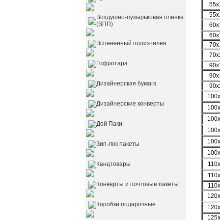
55х
55х
Воздушно-пузырьковая пленка
(ВПП)
60х
60х
Вспененный полиэтилен
70х
70х
Гофротара
90х
90х
Дизайнерская бумага
90х
100
Дизайнерские конверты
100
100
Дой Паки
100
100
Зип-лок пакеты
100
Канцтовары
110
110
Конверты и почтовые пакеты
110
120
Коробки подарочные
120
125