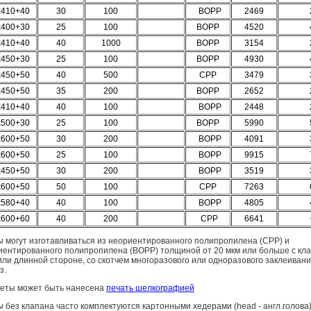
х410+40
30
100
BOPP
2469
х400+30
25
100
ВОРР
4520
х410+40
40
1000
ВОРР
3154
х450+30
25
100
ВОРР
4930
х450+50
40
500
СРР
3479
х450+50
35
200
BOPP
2652
х410+40
40
100
BOPP
2448
х500+30
25
100
ВОРР
5990
х600+50
30
200
BOPP
4091
х600+50
25
100
BOPP
9915
х450+50
30
200
BOPP
3519
х600+50
50
100
СРР
7263
х580+40
40
100
BOPP
4805
х600+60
40
200
СРР
6641
 могут изготавливаться из неориентированного полипропилена (CPP) и
иентированного полипропилена (BOPP) толщиной от 20 мкм или больше с кл
или длинной стороне, со скотчем многоразового или одноразового заклеивани
з.
кеты может быть нанесена
печать шелкографией
 без клапана часто комплектуются картонными хедерами (head - англ.голова)