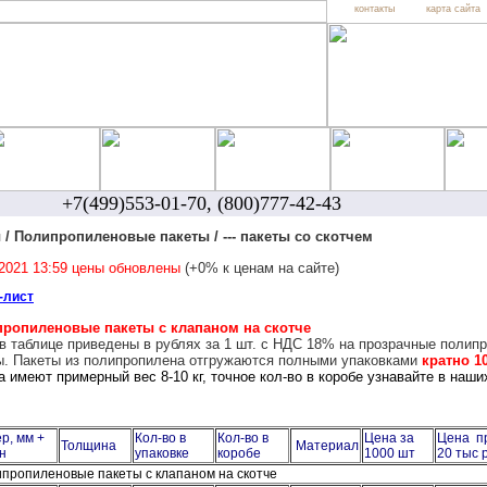
контакты
карта сайта
+7(499)553-01-70, (800)777-42-43
 / Полипропиленовые пакеты / --- пакеты со скотчем
.2021 13:59 цены обновлены
(+0% к ценам на сайте)
-лист
ропиленовые пакеты с клапаном на скотче
в таблице приведены в рублях за 1 шт. с НДС 18% на прозрачные полип
ы. Пакеты из полипропилена отгружаются полными упаковками
кратно 1
а имеют примерный вес 8-10 кг, точное кол-во в коробе узнавайте в наши
р, мм +
Кол-во в
Кол-во в
Цена за
Цена пр
Толщина
Материал
н
упаковке
коробе
1000 шт
20 тыс 
ропиленовые пакеты с клапаном на скотче