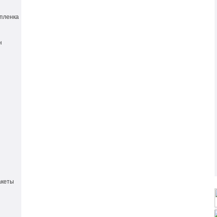
пленка
н
акеты