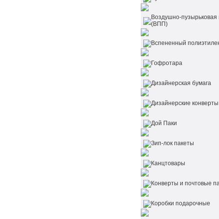
Воздушно-пузырьковая 
(ВПП)
Вспененный полиэтиле
Гофротара
Дизайнерская бумага
Дизайнерские конверты
Дой Паки
Зип-лок пакеты
Канцтовары
Конверты и почтовые п
Коробки подарочные