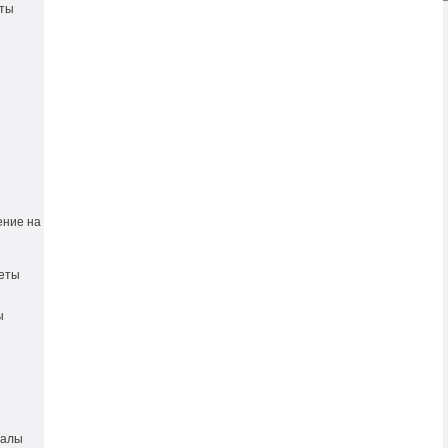
еты
ение на
еты
ы
иалы