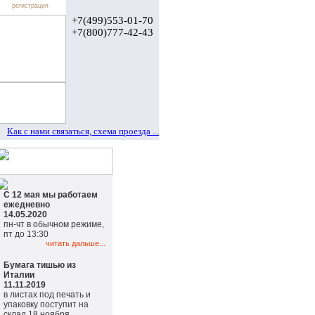
регистрация
+7(499)553-01-70
+7(800)777-42-43
Как с нами связаться, схема проезда ...
С 12 мая мы работаем
ежедневно
14.05.2020
пн-чт в обычном режиме,
пт до 13:30
читать дальше...
Бумага тишью из
Италии
11.11.2019
в листах под печать и
упаковку поступит на
склад 18 ноября