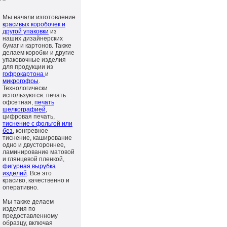
Мы начали изготовление
красивых коробочек и
другой упаковки
из
наших дизайнерских
бумаг и картонов. Также
делаем коробки и другие
упаковочные изделия
для продукции из
гофрокартона
и
микрогофры
.
Технологически
используются: печать
офсетная,
печать
шелкографией
,
цифровая печать,
тиснение с фольгой или
без
, конгревное
тиснение, каширование
одно и двустороннее,
ламинирование матовой
и глянцевой пленкой,
фигурная вырубка
изделий
. Все это
красиво, качественно и
оперативно.
Мы также делаем
изделия по
предоставленному
образцу, включая