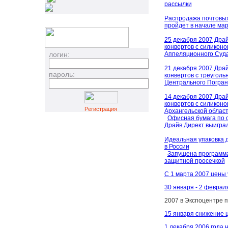
рассылки
Распродажа почтовых
пройдет в начале ма
25 декабря 2007 Драй
конвертов с силиконо
логин:
Аппеляционного Суда
21 декабря 2007 Драй
пароль:
конвертов с треуголь
Центрального Погран
14
декабря
2007
Драй
конвертов с силикон
Регистрация
Архангельской облас
Офисная бумага по о
Драйв Директ выигра
Идеальная упаковка 
в России
Запущена программа
защитной просечкой
С 1 марта 2007 цены
30 января - 2 феврал
2007 в Экспоцентре 
15 января снижение 
1 декабря 2006 года