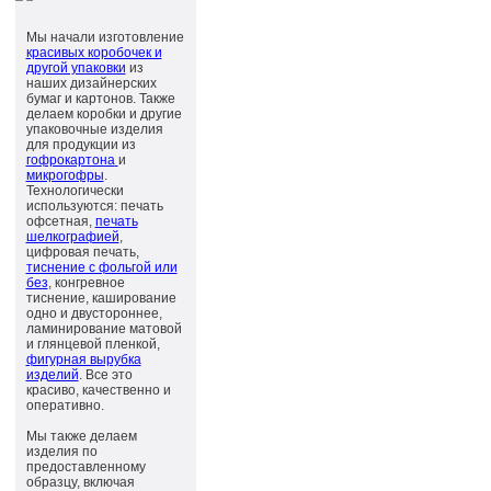
Мы начали изготовление
красивых коробочек и
другой упаковки
из
наших дизайнерских
бумаг и картонов. Также
делаем коробки и другие
упаковочные изделия
для продукции из
гофрокартона
и
микрогофры
.
Технологически
используются: печать
офсетная,
печать
шелкографией
,
цифровая печать,
тиснение с фольгой или
без
, конгревное
тиснение, каширование
одно и двустороннее,
ламинирование матовой
и глянцевой пленкой,
фигурная вырубка
изделий
. Все это
красиво, качественно и
оперативно.
Мы также делаем
изделия по
предоставленному
образцу, включая