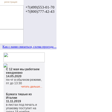
регистрация
+7(499)553-01-70
+7(800)777-42-43
Как с нами связаться, схема проезда ...
С 12 мая мы работаем
ежедневно
14.05.2020
пн-чт в обычном режиме,
пт до 13:30
читать дальше...
Бумага тишью из
Италии
11.11.2019
в листах под печать и
упаковку поступит на
склад 18 ноября