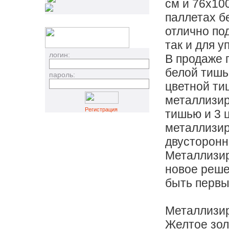
см и 76х100
паллетах б
отлично под
так и для у
логин:
В продаже 
белой тишь
пароль:
цветной ти
металлизир
Регистрация
тишью и 3 
металлизи
двусторонн
Металлизир
новое реше
быть первы
Металлизи
Желтое зол