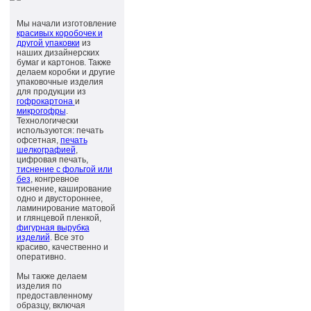
Мы начали изготовление
красивых коробочек и
другой упаковки
из
наших дизайнерских
бумаг и картонов. Также
делаем коробки и другие
упаковочные изделия
для продукции из
гофрокартона
и
микрогофры
.
Технологически
используются: печать
офсетная,
печать
шелкографией
,
цифровая печать,
тиснение с фольгой или
без
, конгревное
тиснение, каширование
одно и двустороннее,
ламинирование матовой
и глянцевой пленкой,
фигурная вырубка
изделий
. Все это
красиво, качественно и
оперативно.
Мы также делаем
изделия по
предоставленному
образцу, включая