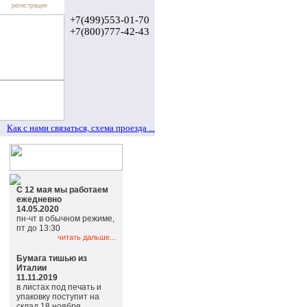
регистрация
+7(499)553-01-70
+7(800)777-42-43
Как с нами связаться, схема проезда ...
С 12 мая мы работаем
ежедневно
14.05.2020
пн-чт в обычном режиме,
пт до 13:30
читать дальше...
Бумага тишью из
Италии
11.11.2019
в листах под печать и
упаковку поступит на
склад 18 ноября